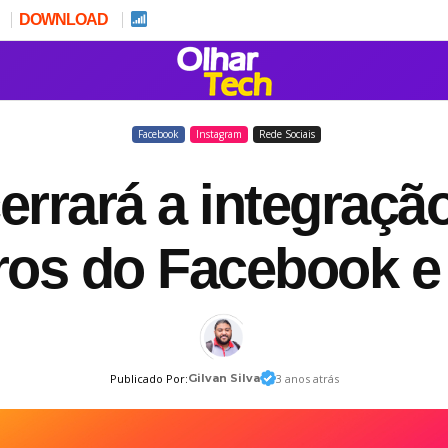
DOWNLOAD
Facebook
Instagram
Rede Sociais
errará a integração
os do Facebook e
Publicado Por:
Gilvan Silva
3 anos atrás