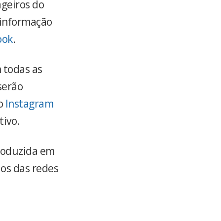
geiros do
 informação
ook
.
 todas as
serão
do
Instagram
tivo.
troduzida em
ios das redes