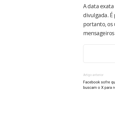
A data exata
divulgada. É 
portanto, os
mensageiros
Artigo anterior
Facebook sofre que
buscam o X para r