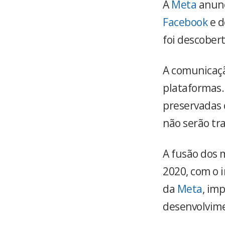
A
Meta
anunc
Facebook
e 
foi descober
A comunicaç
plataformas.
preservadas 
não serão tra
A fusão dos 
2020, com o i
da
Meta
, im
desenvolvime