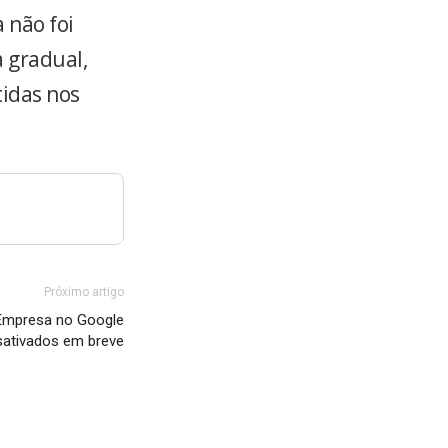
 não foi
a gradual,
tidas nos
Próximo artigo
 Empresa no Google
sativados em breve