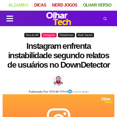
ALZAMIRA
DICAS
NERD JOGOS
OLHAR VERSO
Fora do AR
Instagram
Plataformas
Rede Sociais
Instagram enfrenta
instabilidade segundo relatos
de usuários no DownDetector
Publicado Por:
Gilvan Silva
2 anos atrás