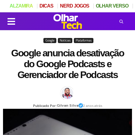
ALZAMIRA
DICAS
NERD JOGOS
OLHAR VERSO
Google
Notícias
Plataformas
Google anuncia desativação
do Google Podcasts e
Gerenciador de Podcasts
Publicado Por:
Gilvan Silva
2 anos atrás