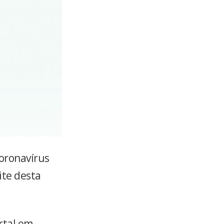
coronavírus
ite desta
rtal em