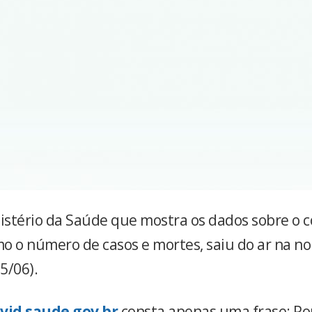
nistério da Saúde que mostra os dados sobre o 
mo o número de casos e mortes, saiu do ar na no
05/06).
vid.saude.gov.br
consta apenas uma frase: Po