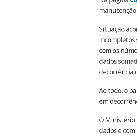
manutenção
Situação aco
incompletos 
com os númer
dados somado
decorrência 
Ao todo, o p
em decorrênc
O Ministério
dados e com 