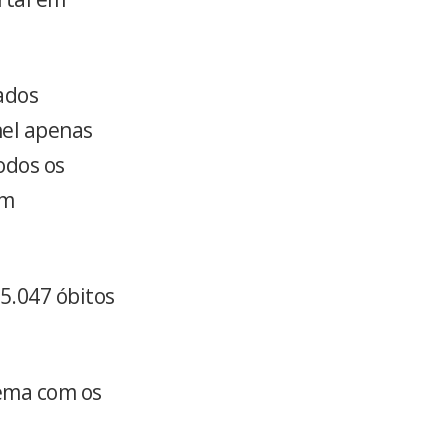
ados
nel apenas
odos os
em
5.047 óbitos
lema com os