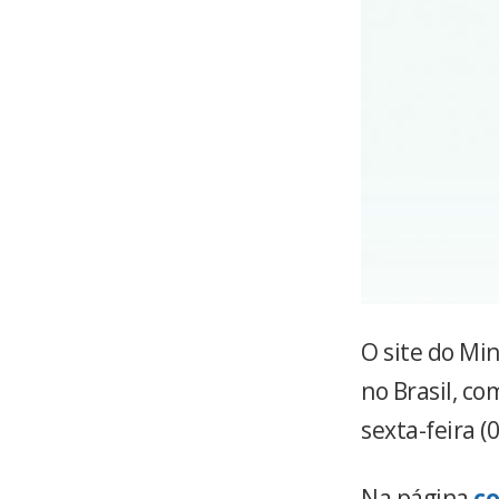
O site do Mi
no Brasil, co
sexta-feira (
Na página
co