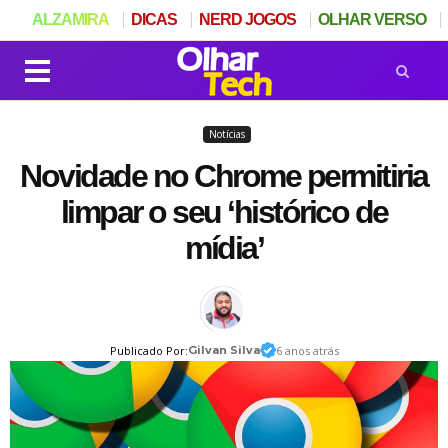
ALZAMIRA
DICAS
NERD JOGOS
OLHAR VERSO
Notícias
Novidade no Chrome permitiria
limpar o seu ‘histórico de
mídia’
Publicado Por:
Gilvan Silva
6 anos atrás