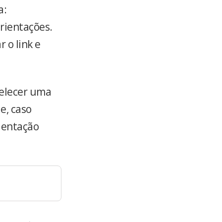
a:
ientações.
 o link e
belecer uma
 e, caso
ientação