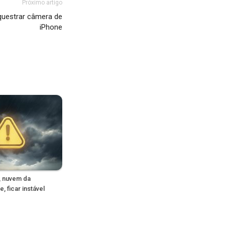
Próximo artigo
questrar câmera de
iPhone
, nuvem da
, ficar instável