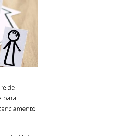
ere de
a para
stanciamento