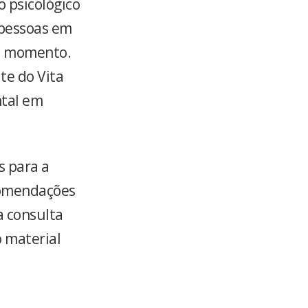
o psicológico
 pessoas em
te momento.
te do Vita
ntal em
 para a
ecomendações
a consulta
o material