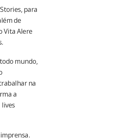
Stories, para
 além de
o Vita Alere
s.
a todo mundo,
o
trabalhar na
irma a
 lives
 imprensa.