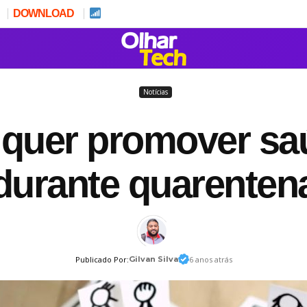
DOWNLOAD
Notícias
 quer promover sa
durante quarenten
Publicado Por:
Gilvan Silva
6 anos atrás