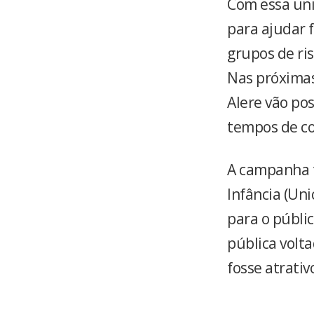
Com essa uni
para ajudar f
grupos de ri
Nas próximas 
Alere vão po
tempos de co
A campanha 
Infância (Un
para o públi
pública volta
fosse atrativo