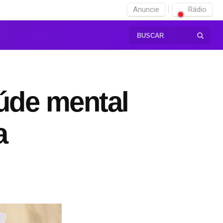
Anuncie
Rádio
úde mental
a