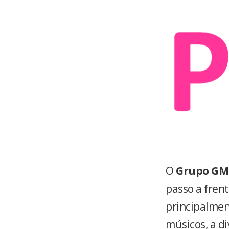
O
Grupo GMK
passo a fren
principalment
músicos, a di