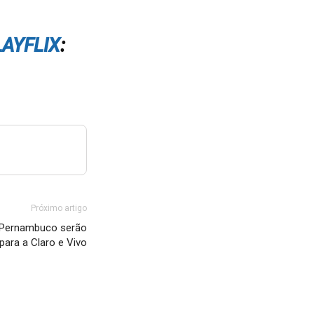
LAYFLIX
:
Próximo artigo
m Pernambuco serão
para a Claro e Vivo