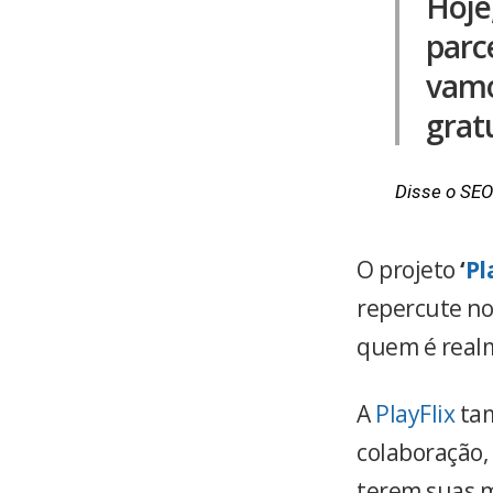
Hoje
parce
vamo
gratu
Disse o SEO
O projeto
‘
Pl
repercute no 
quem é realm
A
PlayFlix
tam
colaboração,
terem suas m