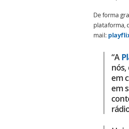
De forma gra
plataforma, 
mail:
playfl
“A
Pl
nós,
em c
em s
cont
rádi