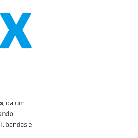
s
, da um
sando
ui, bandas e