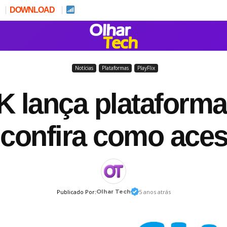
DOWNLOAD
Notícias
Plataformas
PlayFlix
 lança plataforma
– confira como aces
Publicado Por:
Olhar Tech
5 anos atrás