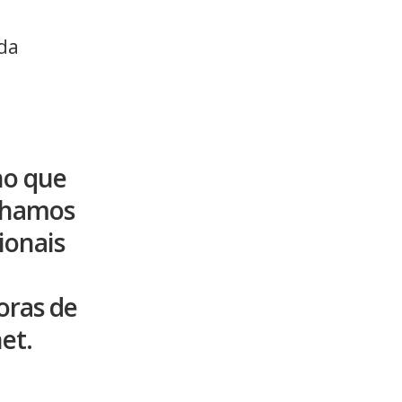
 da
ho que
nhamos
ionais
oras de
et.