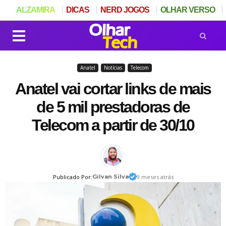
ALZAMIRA
DICAS
NERD JOGOS
OLHAR VERSO
Anatel
Notícias
Telecom
Anatel vai cortar links de mais
de 5 mil prestadoras de
Telecom a partir de 30/10
Publicado Por:
Gilvan Silva
9 meses atrás