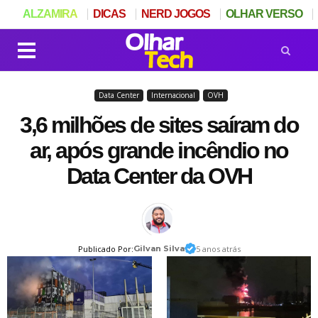
ALZAMIRA
DICAS
NERD JOGOS
OLHAR VERSO
Data Center
Internacional
OVH
3,6 milhões de sites saíram do
ar, após grande incêndio no
Data Center da OVH
Publicado Por:
Gilvan Silva
5 anos atrás